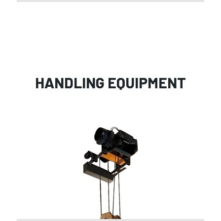
HANDLING EQUIPMENT
Cr