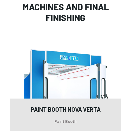
MACHINES AND FINAL
FINISHING
Pai
Bo
No
Ver
PAINT BOOTH NOVA VERTA
Paint Booth