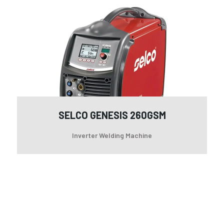
Ge
26
SELCO GENESIS 260GSM
Inverter Welding Machine