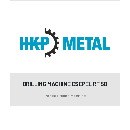
Dri
Ma
Cs
RF
50
DRILLING MACHINE CSEPEL RF 50
Radial Drilling Machine