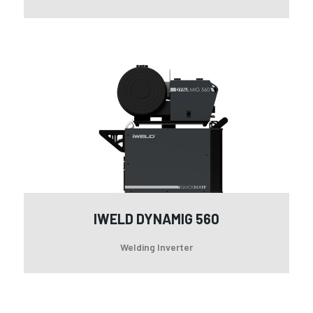
iW
DY
56
IWELD DYNAMIG 560
Welding Inverter
Se