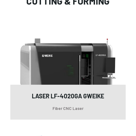
CUTTING & FORMING
La
LF-
40
GW
LASER LF-4020GA GWEIKE
Fiber CNC Laser
PE