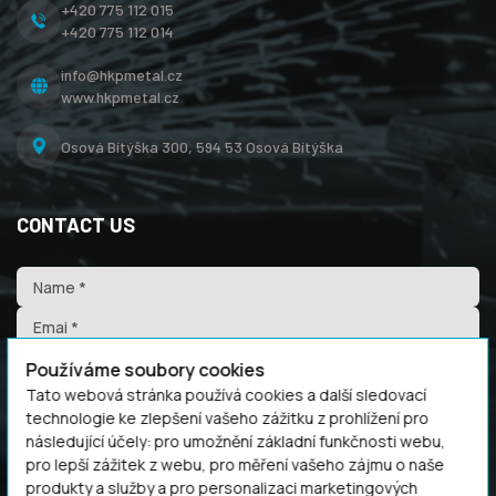
+420 775 112 015
+420 775 112 014
info@hkpmetal.cz
www.hkpmetal.cz
Osová Bítýška 300,
594 53 Osová Bítýška
CONTACT US
Používáme soubory cookies
Tato webová stránka používá cookies a další sledovací
technologie ke zlepšení vašeho zážitku z prohlížení pro
následující účely:
pro umožnění základní funkčnosti webu
,
pro lepší zážitek z webu
,
pro měření vašeho zájmu o naše
produkty a služby a pro personalizaci marketingových