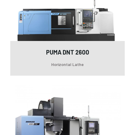
26
PUMA DNT 2600
Horizontal Lathe
DO
DN
67