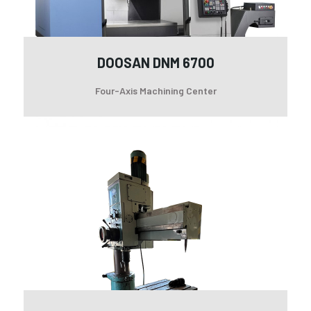
DOOSAN DNM 6700
Four-Axis Machining Center
Dri
Ma
VO
MA