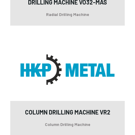
DRILLING MACHINE VO32-MAS
Radial Drilling Machine
Co
Dri
Ma
VR
COLUMN DRILLING MACHINE VR2
Column Drilling Machine