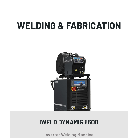
WELDING & FABRICATION
iW
DY
56
IWELD DYNAMIG 5600
Inverter Welding Machine