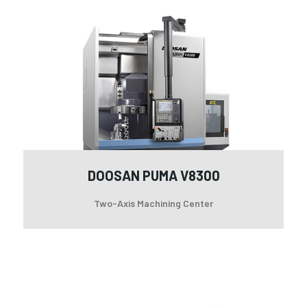
DO
PU
V8
DOOSAN PUMA V8300
Two-Axis Machining Center
PU
DN