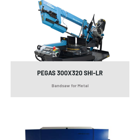
30
SHI
LR
PEGAS 300X320 SHI-LR
Bandsaw for Metal
Pr
Br
AP