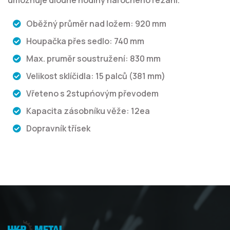
umožňuje dlouhé hodiny náročného řezání.
Oběžný průměr nad ložem: 920 mm
Houpačka přes sedlo: 740 mm
Max. pruměr soustružení: 830 mm
Velikost sklíčidla: 15 palců (381 mm)
Vřeteno s 2stupńovým převodem
Kapacita zásobníku věže: 12ea
Dopravník třísek