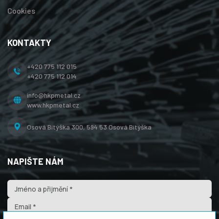
Cookies
KONTAKTY
+420 775 112 015
+420 775 112 014
info@hkpmetal.cz
www.hkpmetal.cz
Osová Bítýška 300,
594 53 Osová Bítýška
NAPIŠTE NÁM